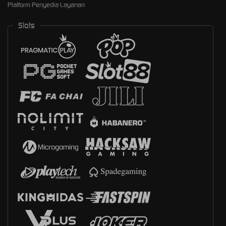
Platform Penyedia Layanan
Slots