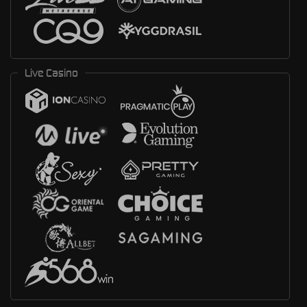
Live Casino