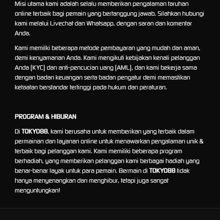
Misi utama kami adalah selalu memberikan pengalaman taruhan
online terbaik bagi pemain yang bertanggung jawab. Silahkan hubungi
kami melalui Livechat dan Whatsapp, dengan saran dan komentar
Anda.
Kami memilki beberapa metode pembayaran yang mudah dan aman,
demi kenyamanan Anda. Kami mengikuti kebijakan kenali pelanggan
Anda (KYC) dan anti-pencucian uang (AML), dan kami bekerja sama
dengan badan keuangan serta badan pengatur demi memastikan
ketaatan berstandar tertinggi pada hukum dan peraturan.
PROGRAM & HIBURAN
Di
TOKYO88
, kami berusaha untuk memberikan yang terbaik dalam
permainan dan layanan online untuk menawarkan pengalaman unik &
terbaik bagi pelanggan kami. Kami memiliki beberapa program
berhadiah, yang memberikan pelanggan kami berbagai hadiah yang
benar-benar layak untuk para pemain. Bermain di
TOKYO88
tidak
hanya menyenangkan dan menghibur, tetapi juga sangat
menguntungkan!