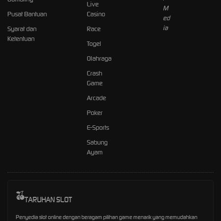
Live
Pusat Bantuan
Casino
Syarat dan
Race
Ketentuan
Togel
Olahraga
Crash
Game
Arcade
Poker
E-Sports
Sabung
Ayam
TARUHAN SLOT
Penyedia slot online dengan beragam pilihan game menarik yang memudahkan