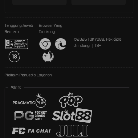
Tanggung Jawab
Browser Yang
Bermain
Didukung
©2026 TOKYO88. Hak cipta
dilindungi | 18+
Platform Penyedia Layanan
Slots