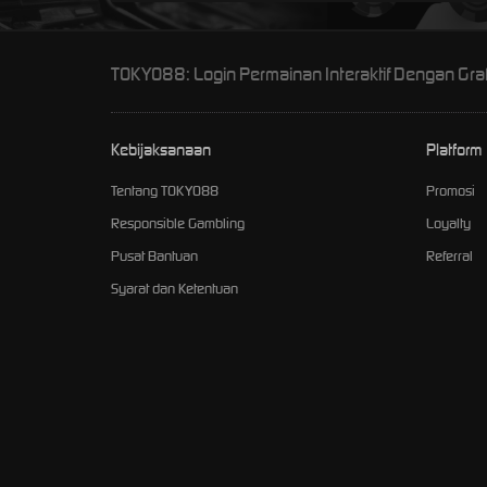
TOKYO88: Login Permainan Interaktif Dengan Gra
Kebijaksanaan
Platform
Tentang TOKYO88
Promosi
Responsible Gambling
Loyalty
Pusat Bantuan
Referral
Syarat dan Ketentuan