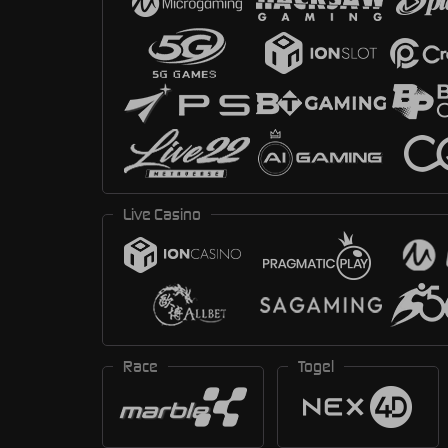
Live Casino
Race
Togel