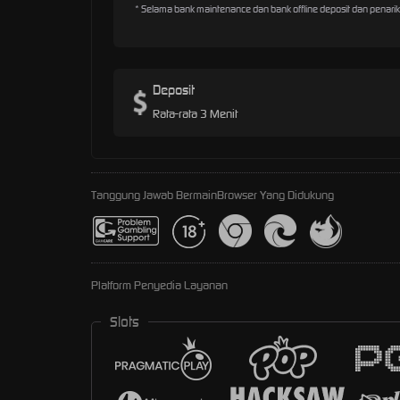
* Selama bank maintenance dan bank offline deposit dan penarik
Deposit
Rata-rata 3 Menit
Tanggung Jawab Bermain
Browser Yang Didukung
Platform Penyedia Layanan
Slots