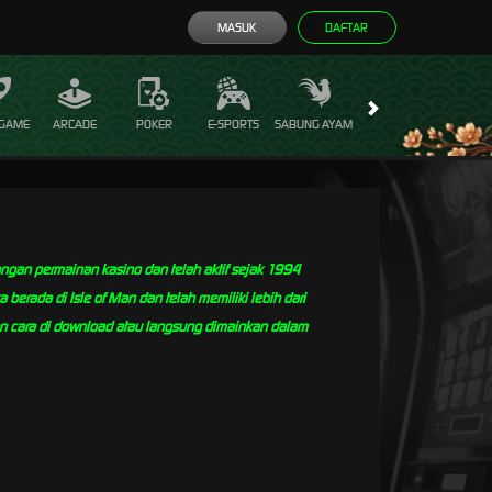
MASUK
DAFTAR
 GAME
ARCADE
POKER
E-SPORTS
SABUNG AYAM
PROMOSI
an permainan kasino dan telah aktif sejak 1994
erada di Isle of Man dan telah memiliki lebih dari
an cara di download atau langsung dimainkan dalam