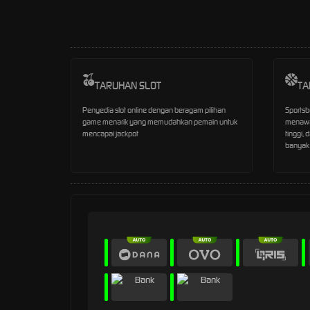
TARUHAN SLOT
TA
Penyedia slot online dengan beragam pilihan
Sportsb
game menarik yang memudahkan pemain untuk
menawar
mencapai jackpot
tinggi,
banyak 