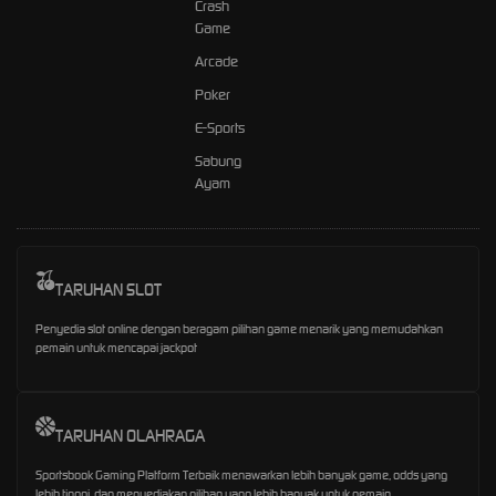
Crash
Game
Arcade
Poker
E-Sports
Sabung
Ayam
TARUHAN SLOT
Penyedia slot online dengan beragam pilihan game menarik yang memudahkan
pemain untuk mencapai jackpot
TARUHAN OLAHRAGA
Sportsbook Gaming Platform Terbaik menawarkan lebih banyak game, odds yang
lebih tinggi, dan menyediakan pilihan yang lebih banyak untuk pemain.