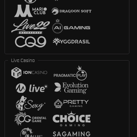
Live Casino