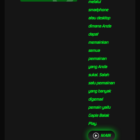
melalui
smartphone
atau desktop
dimana Anda
dapat
memainkan
semua
permainan
yang Anda
sukai. Salah
satu permainan
yang banyak
digemari
pemain yaitu
Gaple Balak
Play.
MAIN