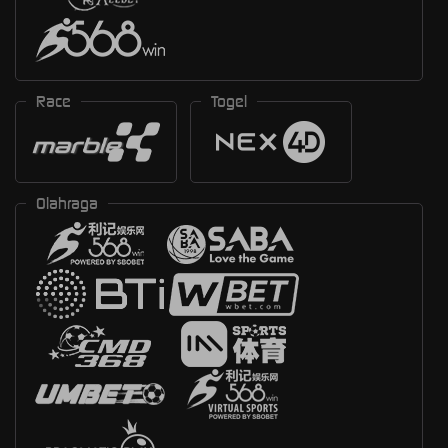
Race
Togel
Olahraga