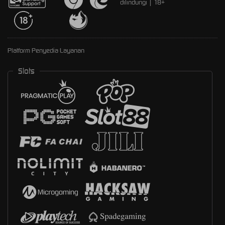
dilindungi | 18+
Platform Penyedia Layanan
Slots