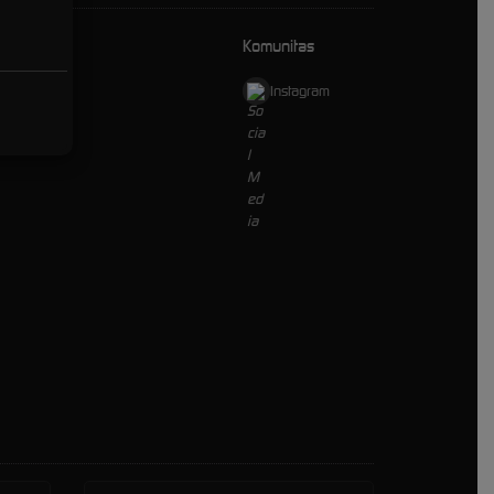
an
Komunitas
yo88gacor
Instagram