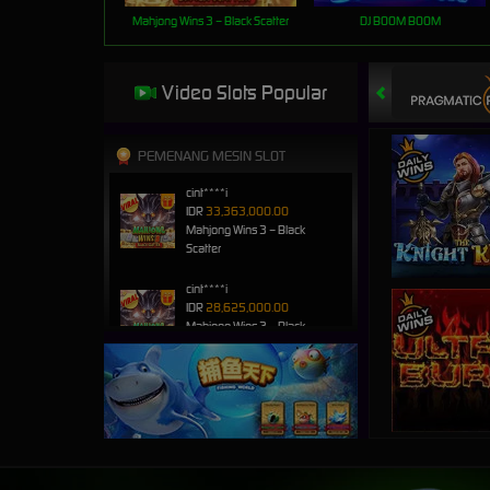
Mahjong Wins 3 – Black Scatter
DJ BOOM BOOM
Video Slots Popular
PEMENANG MESIN SLOT
cint****i
IDR
33,363,000.00
Mahjong Wins 3 – Black
Scatter
cint****i
IDR
28,625,000.00
Mahjong Wins 3 – Black
Scatter
cint****i
IDR
20,930,000.00
Mahjong Wins 3 – Black
Scatter
cint****i